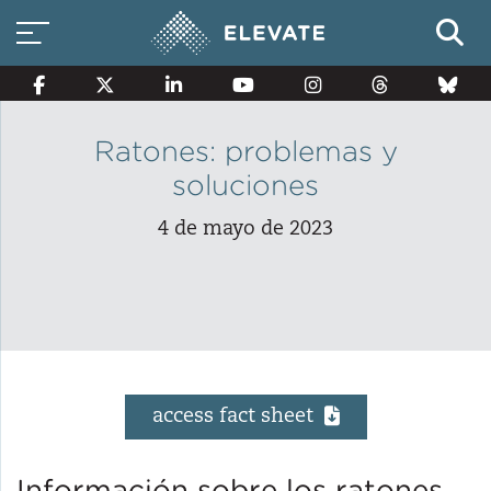
Ratones: problemas y
soluciones
Opciones de energía
inteligente
4 de mayo de 2023
Ahorros en Propiedades
Multifamiliares Elegibles en
Base al Ingreso
access fact sheet
La electrificación de edificios
Información sobre los ratones