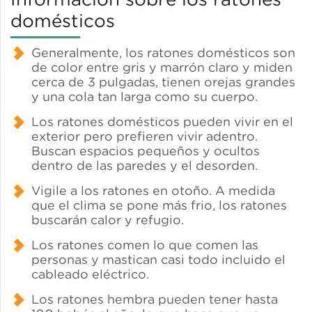
domésticos
Servicios de energía solar en
propiedades
Generalmente, los ratones domésticos son
de color entre gris y marrón claro y miden
Illinois Solar for All
cerca de 3 pulgadas, tienen orejas grandes
y una cola tan larga como su cuerpo.
Los ratones domésticos pueden vivir en el
LeadCare Illinois
exterior pero prefieren vivir adentro.
Buscan espacios pequeños y ocultos
dentro de las paredes y el desorden.
Eficiencia en el uso del agua
Vigile a los ratones en otoño. A medida
que el clima se pone más frio, los ratones
buscarán calor y refugio.
Control de plagas
Los ratones comen lo que comen las
personas y mastican casi todo incluido el
cableado eléctrico.
Consultoría sobre edificios y
Los ratones hembra pueden tener hasta
carteras