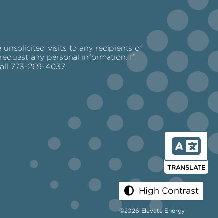
nsolicited visits to any recipients of
request any personal information. If
call 773-269-4037.
TRANSLATE
High Contrast
©2026 Elevate Energy