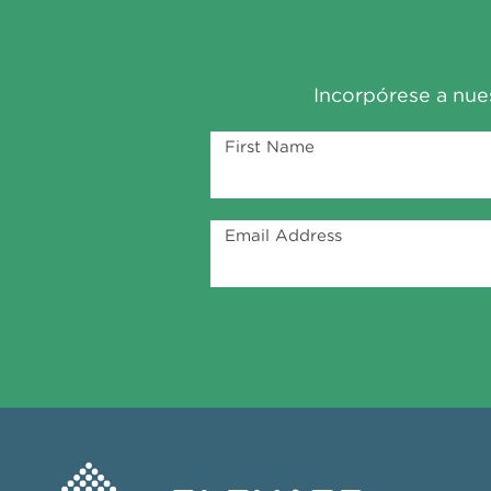
Incorpórese a nues
First Name
Email Address