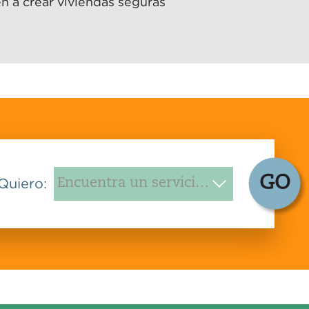
n a crear viviendas seguras
GO
Quiero: