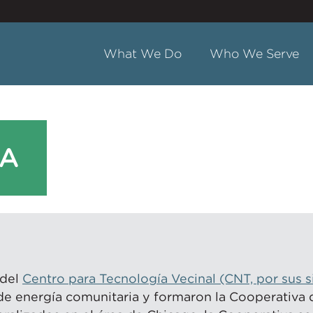
What We Do
Who We Serve
IA
 del
Centro para Tecnología Vecinal (CNT, por sus si
e energía comunitaria y formaron la Cooperativa 