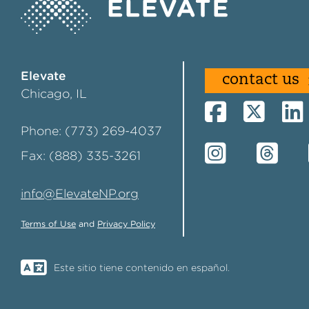
Elevate
contact us
Chicago, IL
Phone: (773) 269-4037
Fax: (888) 335-3261
info@ElevateNP.org
Terms of Use
and
Privacy Policy
Este sitio tiene contenido en español.