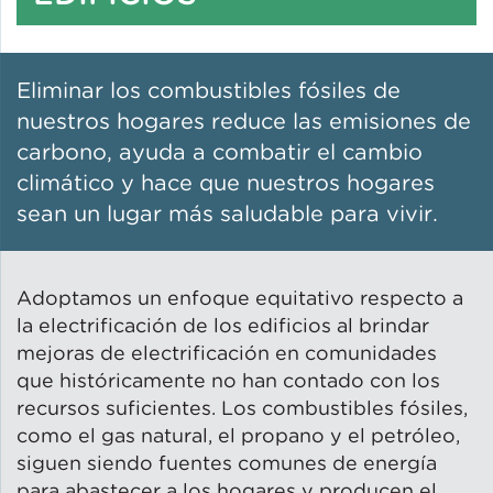
Servicios de energía solar en
propiedades
Eliminar los combustibles fósiles de
Illinois Solar for All
nuestros hogares reduce las emisiones de
carbono, ayuda a combatir el cambio
climático y hace que nuestros hogares
LeadCare Illinois
sean un lugar más saludable para vivir.
Eficiencia en el uso del agua
Adoptamos un enfoque equitativo respecto a
la electrificación de los edificios al brindar
mejoras de electrificación en comunidades
Control de plagas
que históricamente no han contado con los
recursos suficientes. Los combustibles fósiles,
como el gas natural, el propano y el petróleo,
Consultoría sobre edificios y
siguen siendo fuentes comunes de energía
carteras
para abastecer a los hogares y producen el