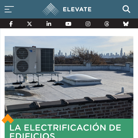
Opciones de energía
inteligente
Ahorros en Propiedades
Multifamiliares Elegibles en
Base al Ingreso
La electrificación de edificios
LA ELECTRIFICACIÓN DE
EDIFICIOS